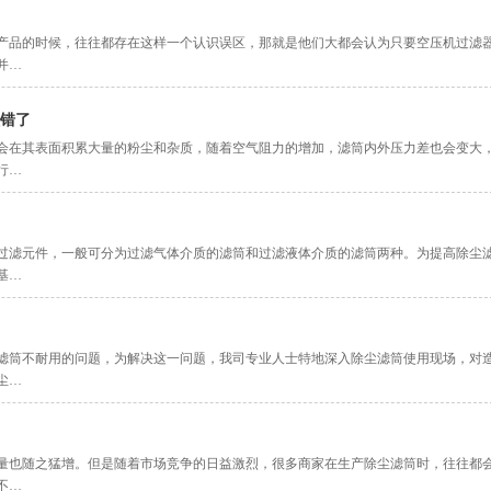
产品的时候，往往都存在这样一个认识误区，那就是他们大都会认为只要空压机过滤
并…
错了
会在其表面积累大量的粉尘和杂质，随着空气阻力的增加，滤筒内外压力差也会变大
行…
过滤元件，一般可分为过滤气体介质的滤筒和过滤液体介质的滤筒两种。为提高除尘
基…
滤筒不耐用的问题，为解决这一问题，我司专业人士特地深入除尘滤筒使用现场，对
尘…
量也随之猛增。但是随着市场竞争的日益激烈，很多商家在生产除尘滤筒时，往往都
不…