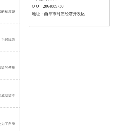
Q Q：2864889730
器的精度越
地址：曲阜市时庄经济开发区
，为保障除
滤筒的使用
造成滤筒不
会为了自身