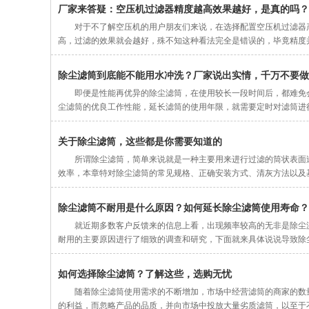
厂家来答疑：空压机过滤器精度越高效果越好，是真的吗？
对于不了解空压机的用户朋友们来说，在选择配置空压机过滤器
高，过滤的效果就会越好，殊不知这种看法完全是错误的，毕竟精度
除尘滤筒到底能不能用水冲洗？厂家说出实情，千万不要做
即便是性能再优异的除尘滤筒，在使用较长一段时间后，都难免
尘滤筒的优良工作性能，延长滤筒的使用年限，就需要定时对滤筒进
关于除尘滤筒，这些都是你需要知道的
所谓除尘滤筒，简单来说就是一种主要用来进行过滤的筒状表面
效率，本章特对除尘滤筒的常见规格、正确安装方式、清灰方法以及
除尘滤筒不耐用是什么原因？如何延长除尘滤筒使用寿命？
就近期多数客户反馈来的信息上看，出现频率较高的无非是除尘
耐用的主要原因进行了细致的调查和研究，下面就来具体说说导致除
如何选择除尘滤筒？了解这些，选购无忧
随着除尘滤筒使用需求的不断增加，市场中经营滤筒的商家的数
的利益，而忽略产品的品质，并向市场中投放大量劣质滤筒，以至于