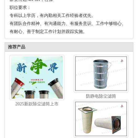
职位要求：
专科以上学历，有内勤相关工作经验者优先。
有团队合作精神、有沟通能力、有服务意识、工作中够细心、
有耐心、善于制定工作计划并跟踪实施。
推荐产品
防静电除尘滤筒
2025新款除尘滤筒上市