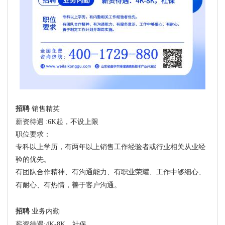
招聘
销售精英
薪资待遇 :6K起，不设上限
职位要求：
专科以上学历，有两年以上销售工作经验者或行业相关从业经
验的优先。
有团队合作精神、有沟通能力、有职业荣耀、工作中够细心、
有耐心、有热情，善于客户沟通。
招聘
业务内勤
薪资待遇:4K-8K，社保