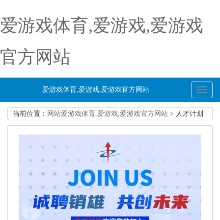
爱游戏体育,爱游戏,爱游戏
官方网站
爱游戏体育,爱游戏,爱游戏官方网站
Toggl
naviga
当前位置：
网站爱游戏体育,爱游戏,爱游戏官方网站
> 人才计划