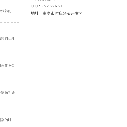
Q Q：2864889730
行保养的
地址：曲阜市时庄经济开发区
滤筒的认知
时候难免会
会影响到滤
清器的时