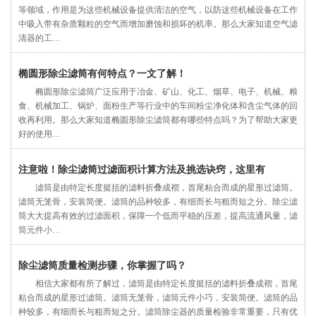
等领域，作用是为这些机械设备提供清洁的空气，以防这些机械设备在工作
中吸入带有杂质颗粒的空气而增加磨蚀和损坏的机率。那么大家知道空气滤
清器的工…
椭圆形除尘滤筒有何特点？一文了解！
椭圆形除尘滤筒广泛应用于冶金、矿山、化工、烟草、电子、机械、粮
食、机械加工、锅炉、面粉生产等行业中的车间粉尘净化体和含尘气体的回
收再利用。那么大家知道椭圆形除尘滤筒都有哪些特点吗？为了帮助大家更
好的使用…
注意啦！除尘滤筒过滤面积计算方法及挑选诀窍，这里有
滤筒是由特定长度挺括的滤料折叠成褶，首尾粘合而成的星形过滤筒。
滤筒无笼骨，安装简便。滤筒的品种较多，有细而长与粗而短之分。除尘滤
筒大大提高有效的过滤面积，保障一个低而平稳的压差，提高流通风量，滤
筒元件小…
除尘滤筒质量检测步骤，你掌握了吗？
相信大家都有所了解过，滤筒是由特定长度挺括的滤料折叠成褶，首尾
粘合而成的星形过滤筒。滤筒无笼骨，滤筒元件小巧，安装简便。滤筒的品
种较多，有细而长与粗而短之分。滤筒除尘器的质量检验非常重要，只有优