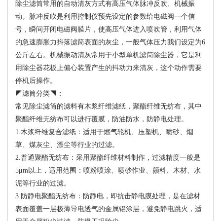
除尘滤筒常用的自动清灰方式有高压气体脉冲反吹、机械振
动。脉冲反吹是利用控制仪预先设定的参数给电磁阀一个信
号，瞬间开闭电磁阀膜片，使高压气体进入喷吹管，利用气体
的急速膨胀力抖落滤筒表面的灰尘，一般气体压力我们设定为6
公斤左右。机械振动清灰常用于小型单机滤筒除尘器，它是利
用除尘器花板上偏心装置产生的抖动力来清灰，这个动作需要
停机后操作。
◤滤筒分类◥：
常见除尘滤筒的滤料有木浆纤维滤纸，聚酯纤维无纺布，其中
聚酯纤维无纺布可以进行覆膜，防油防水，防静电处理。
1.木浆纤维复合滤纸：适用于燃气轮机、压塑机、喷砂、烟
草、煤灰尘、漂尘等行业的过滤。
2.普通聚酯无纺布：采用聚酯纤维材料制作，过滤精度一般是
5μm以上，适用范围：喷粉喷涂、喷砂作业、颜料、木材、水
泥等行业的过滤。
3.防静电聚酯无纺布：防静电，即抗击静电膜处理，是在滤材
表面覆盖一层极薄导电透气的金属铝涂层，避免静电跳火，适