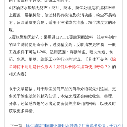
用于金属粉尘过滤、防爆工况除尘。
4.防油防水聚酯无纺布：防油、防水、防尘处理是在滤材纤维
上覆盖一层氟树脂，使滤材具有抗油及抗污功能，粉尘不易粘
附，反吹清灰更容易，适用于潮湿或含油脂，粉尘浓度大的环
境。
5.覆膜聚酯无纺布：采用进口PTFE覆膜聚酯滤料，该材料制作
的除尘滤筒使用寿命长，过滤精度高，反吹清灰更容易，一般
工况条件下可达1-2年。适用范围：焊接除尘、喷丸制造、制
药、水泥、烟草、纺织工业等行业的过滤。【具体可参考《
除
尘滤筒不耐用是什么原因？如何延长除尘滤筒使用寿命？
》的
相关内容】
限于文章篇幅，对于除尘滤筒产品的简单介绍就先到这里。更
多关于除尘滤筒的精彩知识，本站之后还会继续收集、整理、
分享，还望感兴趣的读者定要密切关注我们的网站，以便及时
获取更多详情。
下一篇：
除尘滤筒到底能不能用水冲洗？厂家说出实情，千万不要