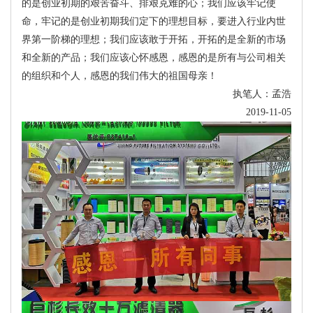
的是创业初期的艰苦奋斗、排艰克难的心；我们应该牢记使
命，牢记的是创业初期我们定下的理想目标，要进入行业内世
界第一阶梯的理想；我们应该敢于开拓，开拓的是全新的市场
和全新的产品；我们应该心怀感恩，感恩的是所有与公司相关
的组织和个人，感恩的我们伟大的祖国母亲！
执笔人：孟浩
2019-11-05