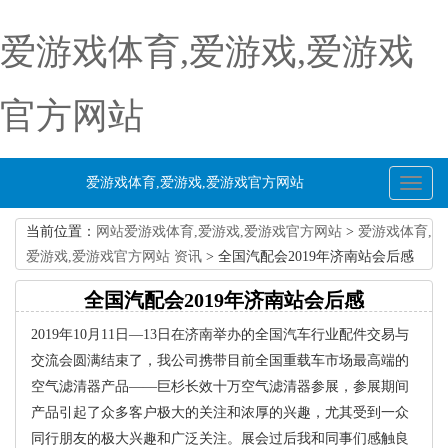
爱游戏体育,爱游戏,爱游戏
官方网站
爱游戏体育,爱游戏,爱游戏官方网站
Toggl
naviga
当前位置：
网站爱游戏体育,爱游戏,爱游戏官方网站
>
爱游戏体育,
爱游戏,爱游戏官方网站 资讯
> 全国汽配会2019年济南站会后感
全国汽配会2019年济南站会后感
2019年10月11日—13日在济南举办的全国汽车行业配件交易与
交流会圆满结束了，我公司携带目前全国重载车市场最高端的
空气滤清器产品——巨杉长效十万空气滤清器参展，参展期间
产品引起了众多客户极大的关注和浓厚的兴趣，尤其受到一众
同行朋友的极大兴趣和广泛关注。展会过后我和同事们感触良