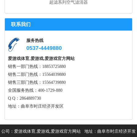
超滤系列空气滤清器
联系我们
服务热线
0537-4449880
爱游戏体育,爱游戏,爱游戏官方网站
销售一部门热线：18853725880
销售二部门热线：15564039880
销售三部门热线：15564739880
全国服务热线：400-1729-880
Q Q：2864889730
地址：曲阜市时庄经济开发区
公司：爱游戏体育,爱游戏,爱游戏官方网站 地址：曲阜市时庄经济开发