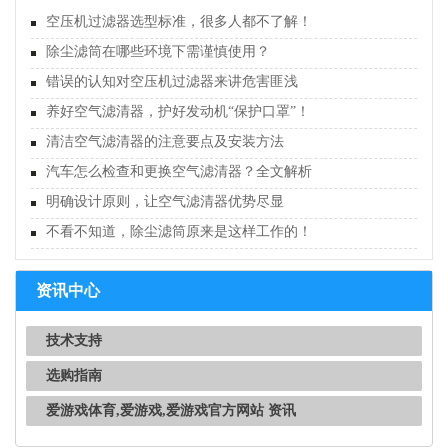
空压机过滤器选型标准，很多人都不了解！
除尘滤筒在哪些环境下需谨慎使用？
错误的认知对空压机过滤器来讲危害匪浅
养好空气滤清器，护好发动机“保护口罩”！
清洁空气滤清器的注意要点及安装方法
汽车怎么检查和更换空气滤清器？全文解析
明确设计原则，让空气滤清器优势尽显
不看不知道，除尘滤筒原来是这样工作的！
资讯中心
技术支持
选购指南
爱游戏体育,爱游戏,爱游戏官方网站 资讯